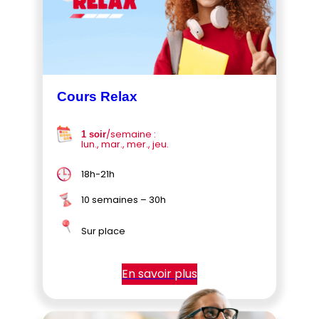
Cours Relax
/semaine :
1 soir
lun., mar., mer., jeu.
18h-21h
10 semaines – 30h
Sur place
En savoir plus