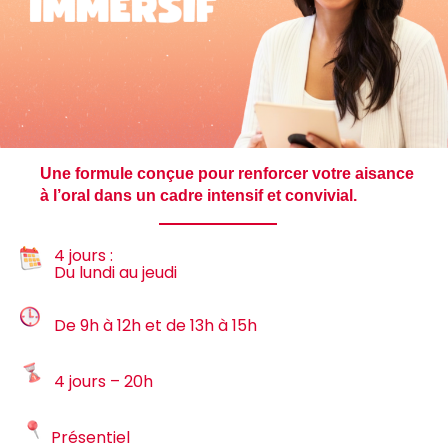
Une formule conçue pour renforcer votre aisance
à l’oral dans un cadre intensif et convivial.
4 jours :
Du lundi au jeudi
De 9h à 12h et de 13h à 15h
4 jours – 20h
Présentiel