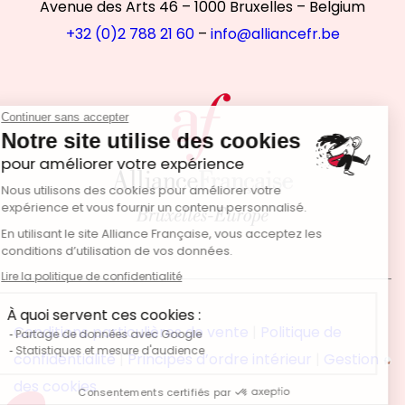
Avenue des Arts 46 – 1000 Bruxelles – Belgium
+32 (0)2 788 21 60
–
info@alliancefr.be
Continuer sans accepter
Notre site utilise des cookies
pour améliorer votre expérience
Nous utilisons des cookies pour améliorer votre
expérience et vous fournir un contenu personnalisé.
En utilisant le site Alliance Française, vous acceptez les
conditions d’utilisation de vos données.
Lire la politique de confidentialité
À quoi servent ces cookies :
Conditions particulières de vente
|
Politique de
Partage de données avec Google
Statistiques et mesure d'audience
confidentialité
|
Principes d’ordre intérieur
|
Gestion
des cookies
Consentements certifiés par