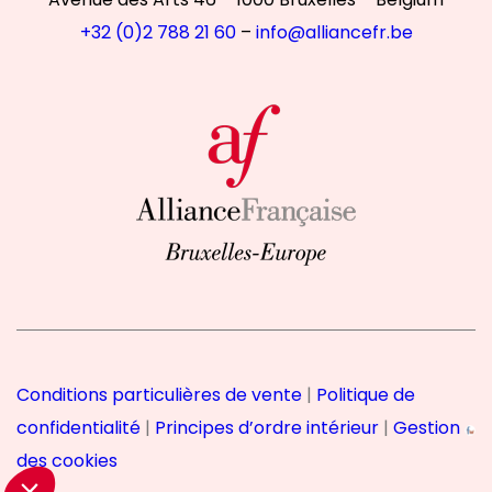
+32 (0)2 788 21 60
–
info@alliancefr.be
accepter
te utilise des cookies
orer votre expérience
 des cookies pour améliorer votre
vous fournir un contenu personnalisé.
 site Alliance Française, vous acceptez les
tilisation de vos données.
e de confidentialité
ent ces cookies :
Conditions particulières de vente
|
Politique de
données avec Google
 et mesure d'audience
confidentialité
|
Principes d’ordre intérieur
|
Gestion
des cookies
onsentements certifiés par