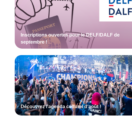
Inscriptions ouvertes pour le DELF/DALF de
septembre !
Découvrez l’agenda culturel d
‘août
!