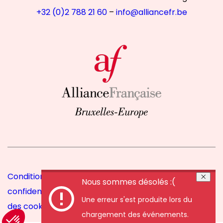
+32 (0)2 788 21 60
–
info@alliancefr.be
Conditions particulières de vente
|
Politique de
Nous sommes désolés :(
confidentialité
|
Principes d’ordre intérieur
|
Gestion
Une erreur s'est produite lors du
des cookies
chargement des événements.