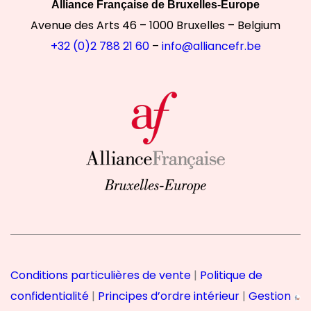
Alliance Française de Bruxelles-Europe
Avenue des Arts 46 – 1000 Bruxelles – Belgium
+32 (0)2 788 21 60
–
info@alliancefr.be
epter
 utilise des cookies
r votre expérience
s cookies pour améliorer votre
s fournir un contenu personnalisé.
te Alliance Française, vous acceptez les
sation de vos données.
 confidentialité
 ces cookies :
Conditions particulières de vente
|
Politique de
nées avec Google
 mesure d'audience
confidentialité
|
Principes d’ordre intérieur
|
Gestion